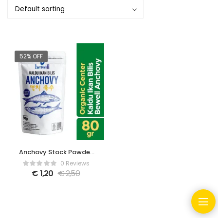
52% OFF
Anchovy Stock Powder
– 80gr
0 Reviews
€
1,20
€
2,50