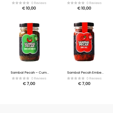
Teri Pedas
Kecombrang
0 Reviews
0 Reviews
€
10,00
€
10,00
Sambal Pecah – Cumi
Sambal Pecah Embe
Asin Sambal Ijo
Bali
0 Reviews
0 Reviews
€
7,00
€
7,00